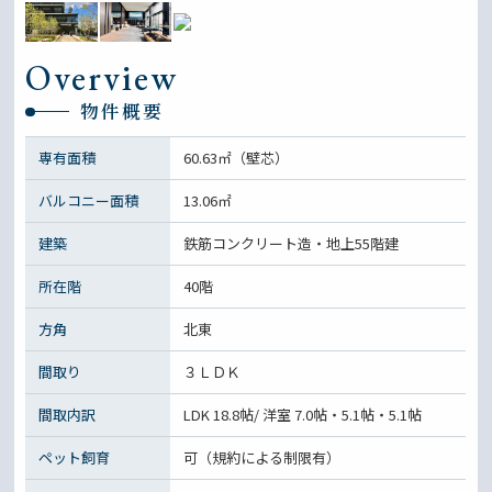
Overview
物件概要
専有面積
60.63㎡（壁芯）
バルコニー面積
13.06㎡
建築
鉄筋コンクリート造・地上55階建
所在階
40階
方角
北東
間取り
３ＬＤＫ
間取内訳
LDK 18.8帖/ 洋室 7.0帖・5.1帖・5.1帖
ペット飼育
可（規約による制限有）