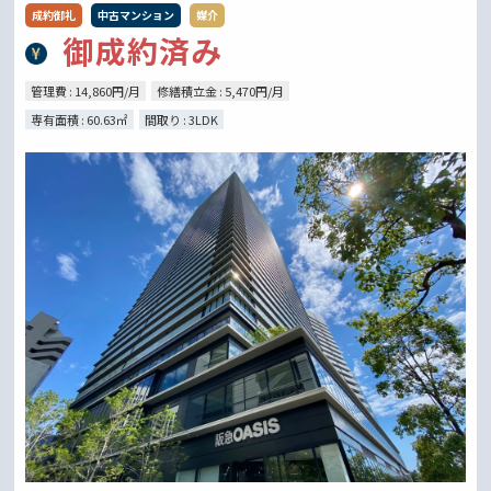
成約御礼
中古マンション
媒介
御成約済み
管理費 : 14,860円/月
修繕積立金 : 5,470円/月
専有面積 : 60.63㎡
間取り : 3LDK