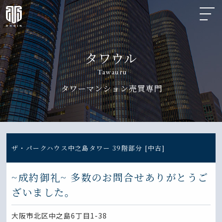
タワウル
Tawauru
タワーマンション売買専門
ザ・パークハウス中之島タワー 39階部分 [中古]
~成約御礼~ 多数のお問合せありがとうご
ざいました。
大阪市北区中之島6丁目1-38