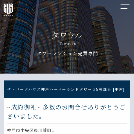
タワウル
Tawauru
タワーマンション売買専門
ザ・パークハウス神戸ハーバーランドタワー 35階部分 [中古]
~成約御礼~ 多数のお問合せありがとうご
ざいました。
神戸市中央区東川崎町1