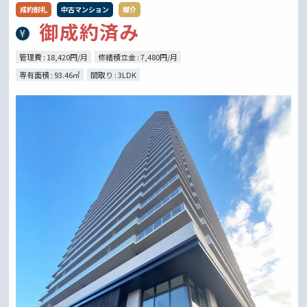
成約御礼
中古マンション
媒介
御成約済み
管理費 : 18,420円/月
修繕積立金 : 7,480円/月
専有面積 : 93.46㎡
間取り : 3LDK