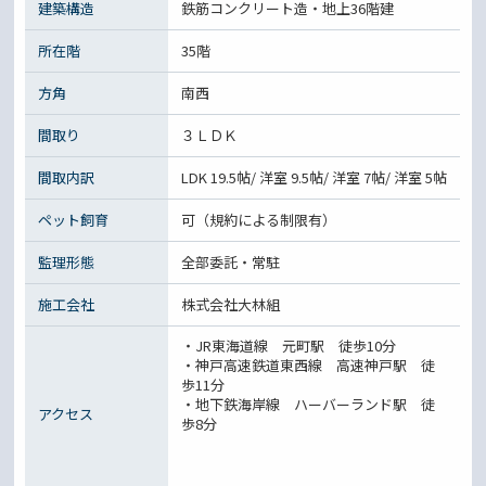
建築構造
鉄筋コンクリート造・地上36階建
所在階
35階
方角
南西
間取り
３ＬＤＫ
間取内訳
LDK 19.5帖/ 洋室 9.5帖/ 洋室 7帖/ 洋室 5帖
ペット飼育
可（規約による制限有）
監理形態
全部委託・常駐
施工会社
株式会社大林組
・JR東海道線 元町駅 徒歩10分
・神戸高速鉄道東西線 高速神戸駅 徒
歩11分
・地下鉄海岸線 ハーバーランド駅 徒
アクセス
歩8分