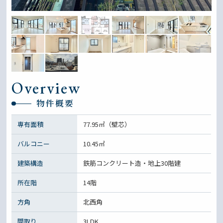
Overview
物件概要
専有面積
77.95㎡（壁芯）
バルコニー
10.45㎡
建築構造
鉄筋コンクリート造・地上30階建
所在階
14階
方角
北西角
間取り
3LDK