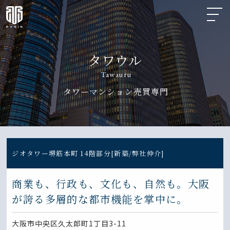
タワウル
Tawauru
タワーマンション売買専門
ジオタワー堺筋本町 14階部分[新築/弊社仲介]
商業も、行政も、文化も、自然も。大阪
が誇る多層的な都市機能を掌中に。
大阪市中央区久太郎町1丁目3-11