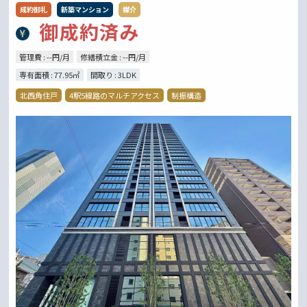
成約御礼
新築マンション
媒介
御成約済み
管理費 : --円/月
修繕積立金 : --円/月
専有面積 : 77.95㎡
間取り : 3LDK
北西角住戸
4駅5線路のマルチアクセス
制振構造