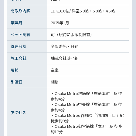
間取り内訳
LDK16.6帖/ 洋室6.0帖・6.0帖・4.5帖
築年月
2025年1月
ペット飼育
可（規約による制限有）
管理形態
全部委託・日勤
施工会社
株式会社鴻池組
現状
空室
引渡日
相談
・Osaka Metro堺筋線「堺筋本町」駅 徒
歩約4分
・Osaka Metro中央線「堺筋本町」駅 徒
歩約4分
アクセス
・Osaka Metroo谷町線「谷町四丁目」駅
徒歩約9分
・Osaka Metro御堂筋線「本町」駅 徒歩
約12分