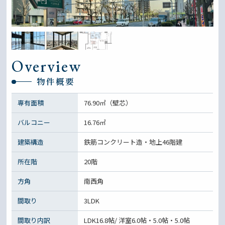
Overview
物件概要
専有面積
76.90㎡（壁芯）
バルコニー
16.76㎡
建築構造
鉄筋コンクリート造・地上46階建
所在階
20階
方角
南西角
間取り
3LDK
間取り内訳
LDK16.8帖/ 洋室6.0帖・5.0帖・5.0帖