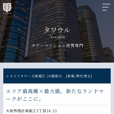
タワウル
Tawauru
タワーマンション売買専門
シエリアタワー大阪堀江 20階部分 [新築/弊社売主]
エリア最高層×最大級。新たなランドマ
ークがここに。
大阪市西区南堀江3丁目16-21