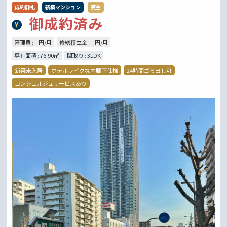
成約御礼
新築マンション
売主
御成約済み
管理費 : --円/月
修繕積立金 : --円/月
専有面積 : 76.90㎡
間取り : 3LDK
新築未入居
ホテルライクな内廊下仕様
24時間ゴミ出し可
コンシェルジュサービスあり