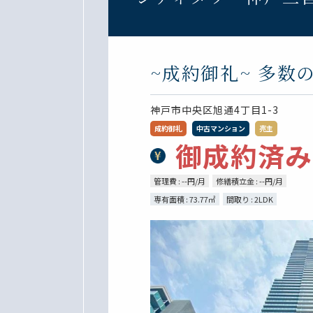
~成約御礼~ 多
神戸市中央区旭通4丁目1-3
成約御礼
中古マンション
売主
御成約済み
管理費 : --円/月
修繕積立金 : --円/月
専有面積 : 73.77㎡
間取り : 2LDK