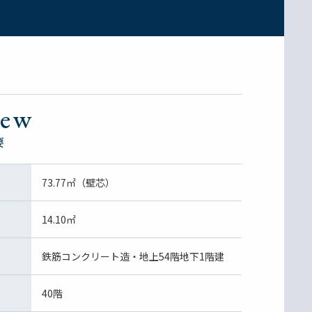
。
iew
要
73.77㎡（壁芯）
14.10㎡
鉄筋コンクリート造・地上54階地下1階建
40階