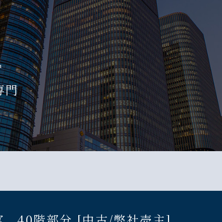
u
専門
 40階部分 [中古/弊社売主]