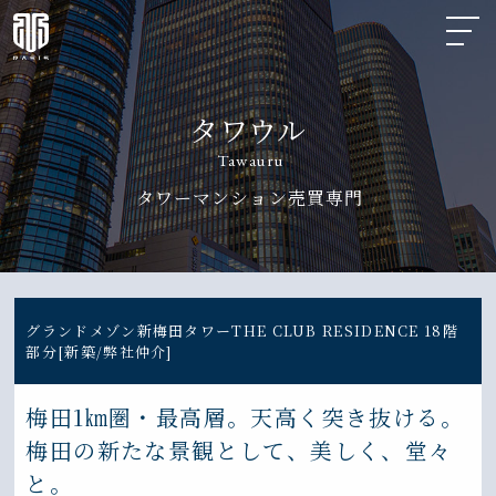
タワウル
Tawauru
タワーマンション売買専門
グランドメゾン新梅田タワーTHE CLUB RESIDENCE 18階
部分[新築/弊社仲介]
梅田1㎞圏・最高層。天高く突き抜ける。
梅田の新たな景観として、美しく、堂々
と。