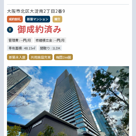
大阪市北区大淀南2丁目2番9
成約御礼
新築マンション
媒介
御成約済み
管理費 : --円/月
修繕積立金 : --円/月
専有面積 : 48.15㎡
間取り : 1LDK
新築未入居
共用施設充実
梅田1㎞圏