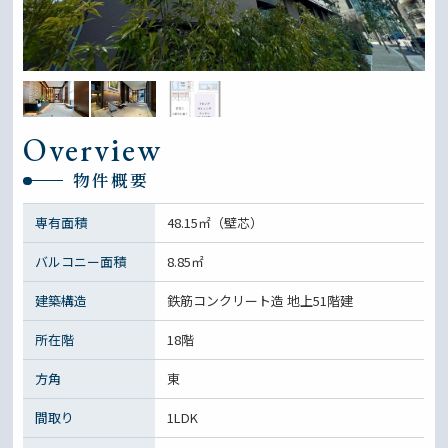
Overview
物件概要
専有面積
48.15㎡（壁芯）
バルコニー面積
8.85㎡
建築構造
鉄筋コンクリート造 地上51階建
所在階
18階
方角
東
間取り
1LDK