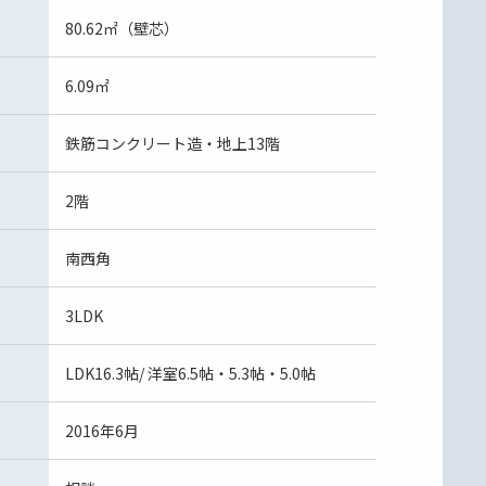
80.62㎡（壁芯）
6.09㎡
鉄筋コンクリート造・地上13階
2階
南西角
3LDK
LDK16.3帖/ 洋室6.5帖・5.3帖・5.0帖
2016年6月