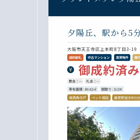
夕陽丘、駅から5
大阪市天王寺区上本町8丁目3-19
成約御礼
中古マンション
賃貸物件
媒
御成約済み
敷金：--
礼金：--
専有面積 : 80.62㎡
間取り : 3LDK
南西角住戸
ペット相談
最寄駅徒歩約5分