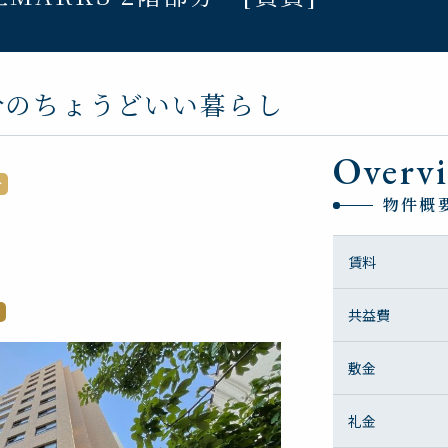
分のちょうどいい暮らし
Overv
介
物件概
賃料
共益費
敷金
礼金