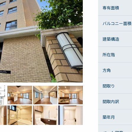
専有面積
バルコニー面積
建築構造
所在階
方角
間取り
間取内訳
築年月