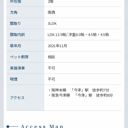
所在階
2階
方角
南西
間取り
3LDK
間取内訳
LDK 13.9帖/ 洋室6.0帖・4.5帖・4.5帖
築年月
2021年11月
ペット飼育
相談
楽器演奏
不可
喫煙
不可
・阪神本線 「今津」駅 徒歩約7分
・阪急今津線 「今津」駅 徒歩約8分
アクセス
Access Map