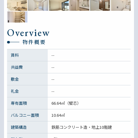
Overview
物件概要
賃料
--
共益費
--
敷金
--
礼金
--
専有面積
66.64㎡（壁芯）
バルコニー面積
10.64㎡
建築構造
鉄筋コンクリート造・地上10階建