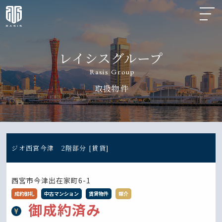
レイシスグループ
Rasis Group
取扱物件
ジオ西宮今津 2階部分 [賃貸]
西宮市今津出在家町6-1
成約御礼
中古マンション
賃貸物件
媒介
御成約済み