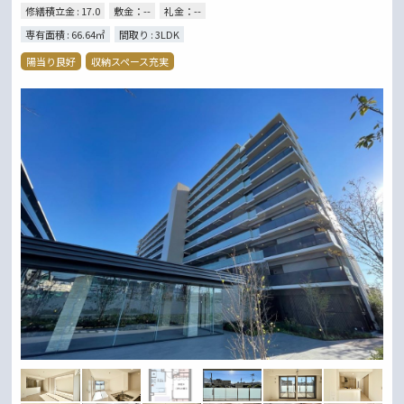
修繕積立金 : 17.0
敷金：--
礼金：--
専有面積 : 66.64㎡
間取り : 3LDK
陽当り良好
収納スペース充実