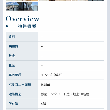
Overview
物件概要
賃料
--
共益費
--
敷金
--
礼金
--
専有面積
43.54㎡（壁芯）
バルコニー面積
9.18㎡
建築構造
鉄筋コンクリート造・地上10階建
所在階
5階