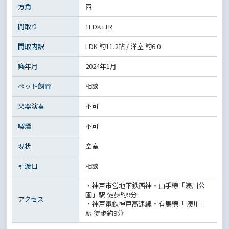
方角
西
間取り
1LDK+TR
間取内訳
LDK 約11.2帖 / 洋室 約6.0
築年月
2024年1月
ペット飼育
相談
楽器演奏
不可
喫煙
不可
現状
空室
引渡日
相談
・神戸市営地下鉄西神・山手線「湊川公
園」駅 徒歩約9分
アクセス
・神戸電鉄神戸高速線・有馬線「 湊川」
駅 徒歩約9分