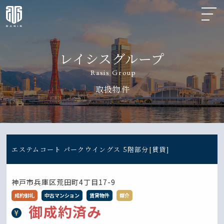
レイシスグループ
Rasis Group
取扱物件
エステムコート パークウイングス 5階部分[賃貸]
神戸市兵庫区荒田町4丁目17-9
成約御礼
中古マンション
賃貸物件
媒介
御成約済み