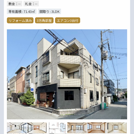
敷金：--
礼金：--
専有面積 : 71.43㎡
間取り : 3LDK
リフォーム済み
3方角部屋
エアコン3台付