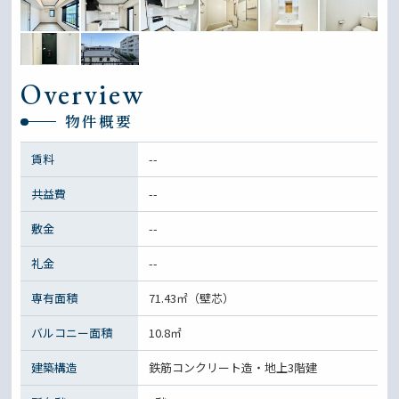
Overview
物件概要
賃料
--
共益費
--
敷金
--
礼金
--
専有面積
71.43㎡（壁芯）
バルコニー面積
10.8㎡
建築構造
鉄筋コンクリート造・地上3階建