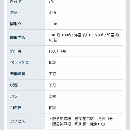
所在階
3階
方角
北西
間取り
3LDK
LDK 約10.0帖 / 洋室 約8.0・5.0帖 / 和室 約
間取内訳
4.5帖
築年月
1985年4月
ペット飼育
相談
楽器演奏
不可
喫煙
不可
現状
空室
引渡日
相談
・阪急甲陽線 苦楽園口駅 徒歩14分
アクセス
・阪急神戸線 夙川駅 徒歩19分