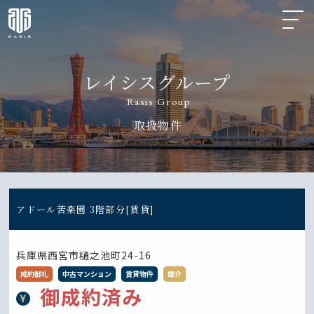
レイシスグループ
Rasis Group
取扱物件
アドール苦楽園 3階部分[賃貸]
兵庫県西宮市樋之池町24-16
成約御礼
中古マンション
賃貸物件
媒介
御成約済み