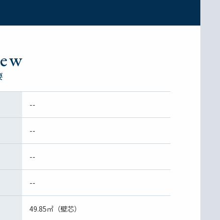
iew
要
--
--
--
--
49.85㎡（壁芯）