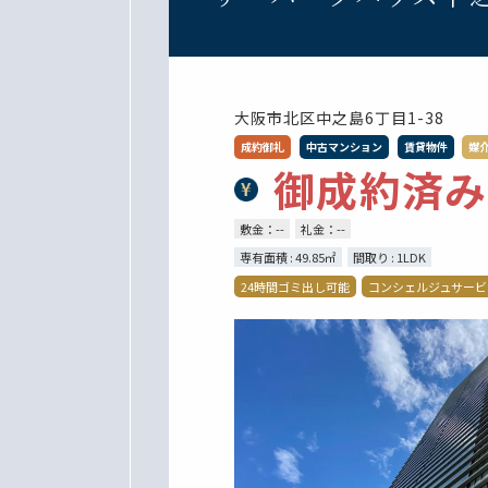
大阪市北区中之島6丁目1-38
成約御礼
中古マンション
賃貸物件
媒
御成約済み
敷金：--
礼金：--
専有面積 : 49.85㎡
間取り : 1LDK
24時間ゴミ出し可能
コンシェルジュサービ