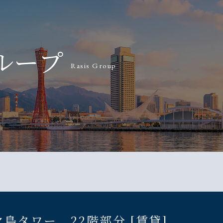
ループ
Rasis Group
島タワー 22階部分 [賃貸]