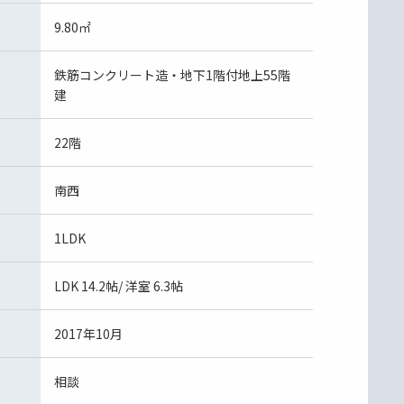
9.80㎡
鉄筋コンクリート造・地下1階付地上55階
建
22階
南西
1LDK
LDK 14.2帖/ 洋室 6.3帖
2017年10月
相談