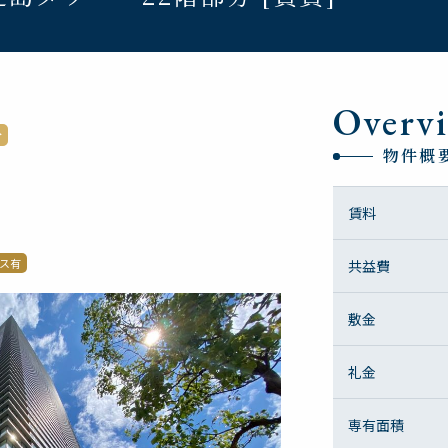
Overv
介
物件概
賃料
ス有
共益費
敷金
礼金
専有面積