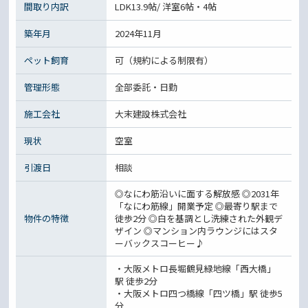
間取り内訳
LDK13.9帖/ 洋室6帖・4帖
築年月
2024年11月
ペット飼育
可（規約による制限有）
管理形態
全部委託・日勤
施工会社
大末建設株式会社
現状
空室
引渡日
相談
◎なにわ筋沿いに面する解放感 ◎2031年
「なにわ筋線」開業予定 ◎最寄り駅まで
物件の特徴
徒歩2分 ◎白を基調とし洗練された外観デ
ザイン ◎マンション内ラウンジにはスタ
ーバックスコーヒー♪
・大阪メトロ長堀鶴見緑地線「西大橋」
駅 徒歩2分
・大阪メトロ四つ橋線「四ツ橋」駅 徒歩5
分