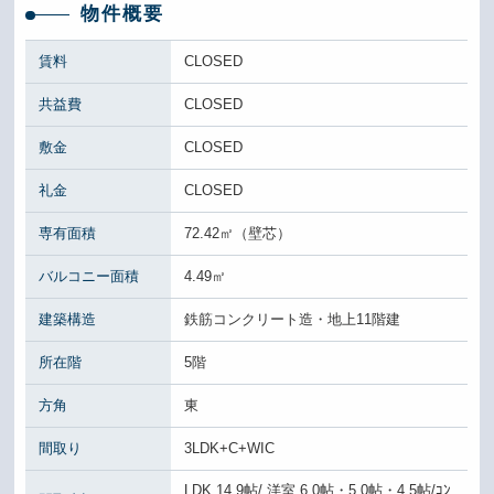
物件概要
賃料
CLOSED
共益費
CLOSED
敷金
CLOSED
礼金
CLOSED
専有面積
72.42㎡（壁芯）
バルコニー面積
4.49㎡
建築構造
鉄筋コンクリート造・地上11階建
所在階
5階
方角
東
間取り
3LDK+C+WIC
LDK 14.9帖/ 洋室 6.0帖・5.0帖・4.5帖/ｺﾝ