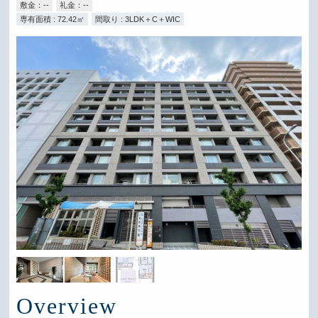
敷金：--
礼金：--
専有面積 : 72.42㎡
間取り : 3LDK＋C＋WIC
Overview