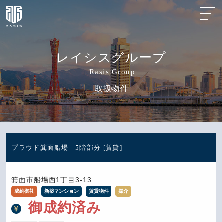
レイシスグループ
Rasis Group
取扱物件
プラウド箕面船場 5階部分 [賃貸]
箕面市船場西1丁目3-13
成約御礼
新築マンション
賃貸物件
媒介
御成約済み