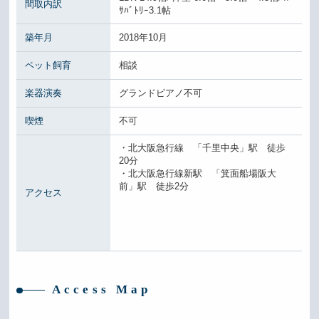
間取内訳
ｻﾊﾞﾄﾘｰ3.1帖
築年月
2018年10月
ペット飼育
相談
楽器演奏
グランドピアノ不可
喫煙
不可
・北大阪急行線 「千里中央」駅 徒歩
20分
・北大阪急行線新駅 「箕面船場阪大
前」駅 徒歩2分
アクセス
Access Map