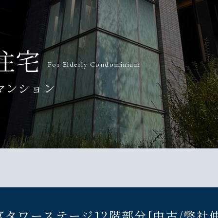
住宅
For Elderly Condominium
マンション
タワーステージ12階部分[中古/弊社仲