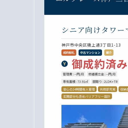
シニア向けタワー
神戸市中央区磯上通3丁目1-13
成約御礼
中古マンション
媒介
御成約済み
管理費 : --円/月
修繕積立金 : --円/月
専有面積 : 73.91㎡
間取り : 2LDK+TR
安心の24時間有人管理
共用部充実
収納
玄関部分も含めバリアフリー設計