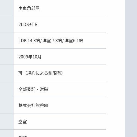
南東角部屋
2LDK+TR
LDK 14.3帖/ 洋室 7.8帖/ 洋室6.1帖
2009年10月
可（規約による制限有）
全部委託・常駐
株式会社熊谷組
空室