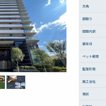
方角
間取り
間取内訳
築年月
ペット飼育
監理形態
施工会社
現状