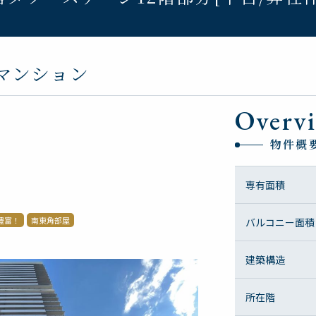
マンション
Overv
物件概
専有面積
豊富！
南東角部屋
バルコニー面積
建築構造
所在階