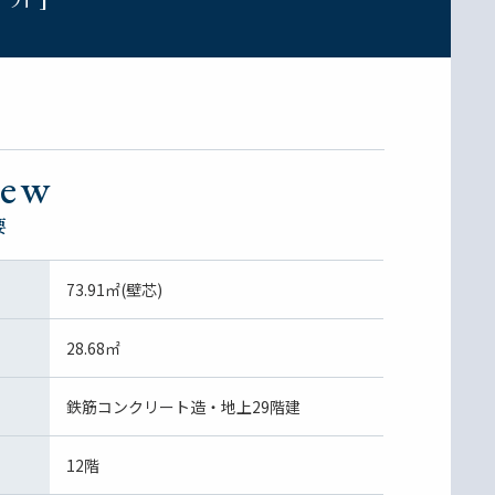
iew
要
73.91㎡(壁芯)
28.68㎡
鉄筋コンクリート造・地上29階建
12階