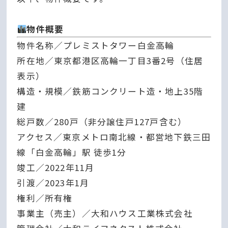
物件概要
物件名称／プレミストタワー白金高輪
所在地／東京都港区高輪一丁目3番2号（住居
表示）
構造・規模／鉄筋コンクリート造・地上35階
建
総戸数／280戸（非分譲住戸127戸含む）
アクセス／東京メトロ南北線・都営地下鉄三田
線「白金高輪」駅 徒歩1分
竣工／2022年11月
引渡／2023年1月
権利／所有権
事業主（売主）／大和ハウス工業株式会社