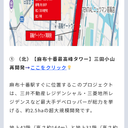
① （北）【麻布十番最高峰タワー】三田小山
再開発
→
ここをクリック
麻布十番駅すぐに位置するこのプロジェクト
は、三井不動産レジデンシャル・三菱地所レ
ジデンスなど最大手デベロッパーが総力を挙
げる、約2.5haの超大規模開発です。
地上42階（高さ約164m）と地上31階（高さ約