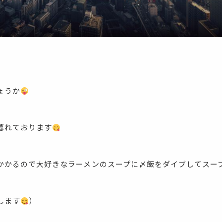
ょうか
暮れております
かかるので大好きなラーメンのスープに〆飯をダイブしてスー
します
）