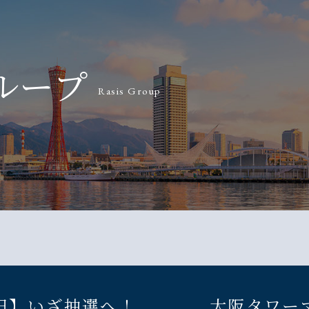
ループ
Rasis Group
梅田】いざ抽選へ！ 大阪タワー