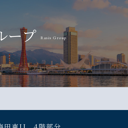
ループ
Rasis Group
田東II 4階部分