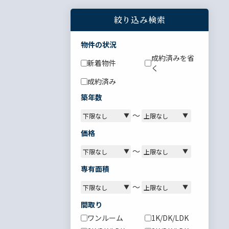
絞り込み検索
物件の状況
成約済みを省
新着物件
く
成約済み
築年数
～
価格
～
専有面積
～
間取り
ワンルーム
1K/DK/LDK