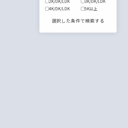
2K/DK/LDK
3K/DK/LDK
4K/DK/LDK
5K以上
選択した条件で検索する