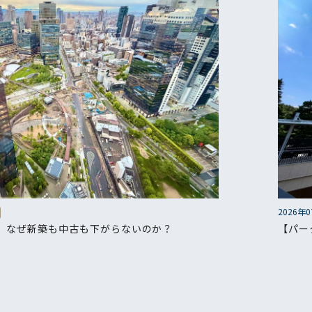
2026年
 なぜ新築も中古も下がらないのか？
【パー