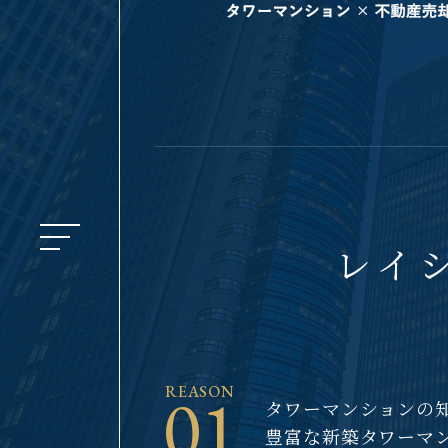
レイ
01
REASON
タワーマンションの
豊富な
新築タワーマ