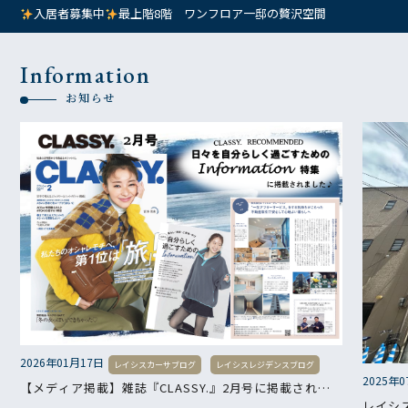
入居者募集中
最上階8階 ワンフロア一邸の贅沢空間
Information
お知らせ
2026年01月17日
レイシスカーサブログ
レイシスレジデンスブログ
2025年
【メディア掲載】雑誌『CLASSY.』2月号に掲載されま
した
レイシ