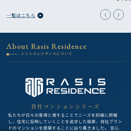
スシリ
一覧はこちら
About Rasis Residence
レイシスレジデンスについて
自社マンションシリーズ
私たちが日々お客様と接することでニーズを的確に把握
し、住宅に反映していくことを追求した結果、自社ブラン
ドのマンションを建築することに辿り着きました。 安心