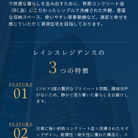
で快適な暮らしを生み出すために、鉄筋コンクリート造
（RC造）にこだわったシンプルで洗練された外観、豊富
な収納スペース、使いやすい家事動線など、満足と幸せを
感じていただく賃貸住宅を目指しております。
レイシスレジデンスの
3
つの特徴
FEATURE
01
1フロア1邸の贅沢なプライベート空間。隣接住戸
がないため、静かで落ち着いた暮らしをお届けし
ます。
FEATURE
02
災害に強い鉄筋コンクリート造×洗練されたモダ
ンデザイン。耐震性・耐火性に優れた構造と、ス