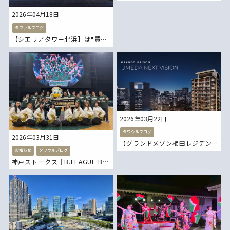
NORTH RESIDENCE】とは？
2026年04月18日
大阪最高峰の新ランドマークを
解説
タワウルブログ
【シエリアタワー北浜】は“買
大阪タワーマンション 新築タ
い”なのか？
ワーマンション
関電不動産開発 大阪タワーマ
ンション 新築タワーマンショ
ン
2026年03月22日
タワウルブログ
2026年03月31日
【グランドメゾン梅田レジデン
お知らせ
タワウルブログ
スタワー】いよいよ販売開
神戸ストークス｜B.LEAGUE B2
2025-26シーズン 西地区優勝決
積水ハウス株式会社 大阪タワ
定
ーマンション 新築タワーマン
ション
神戸ストークス プロバスケッ
トリーグ ジーライオンアリー
ナ レイシスコーポレーション