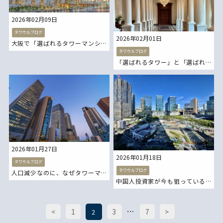
2026年02月09日
タワウルブログ
2026年02月01日
大阪で「選ばれるタワーマンシ
タワウルブログ
ョン」が集まるエリアはどこか
「選ばれるタワー」と「選ばれ
ないタワー」の決定的な違い
大阪タワーマンション 東京タ
新築タワーマンション 大阪タ
ワーマンション 新築タワーマ
ワーマンション 東京タワーマ
ンション
ンション
2026年01月27日
2026年01月18日
タワウルブログ
タワウルブログ
人口減少なのに、なぜタワーマ
中国人投資家が今も狙っている
ンションは増え続けるの
大阪タワーマンションの条
新築タワーマンション 大阪タ
…
<
1
3
7
>
2
新築タワーマンション 大阪タ
ワーマンション 東京タワーマ
ワーマンション 東京タワーマ