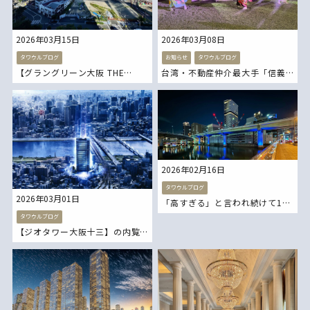
2026年03月15日
2026年03月08日
タワウルブログ
お知らせ
タワウルブログ
【グラングリーン大阪 THE
台湾・不動産仲介最大手「信義
SOUTH RESIDENCE】気になる
房屋不動産株式会社」様より二
「販売価格」は？ 「販売開
条城へご招待いただきました
始」はいつ
か
大阪タワーマンション 新築タ
ワーマンション グラングリー
2026年02月16日
ン大阪
タワウルブログ
2026年03月01日
「高すぎる」と言われ続けて10
年。タワーマンションは本当に
タワウルブログ
【ジオタワー大阪十三】の内覧
割高なの
会に行って参りまし
大阪タワーマンション 東京タ
阪急阪神不動産 新築タワーマ
ワーマンション 新築タワーマ
ンション 大阪タワーマンショ
ンション
ン