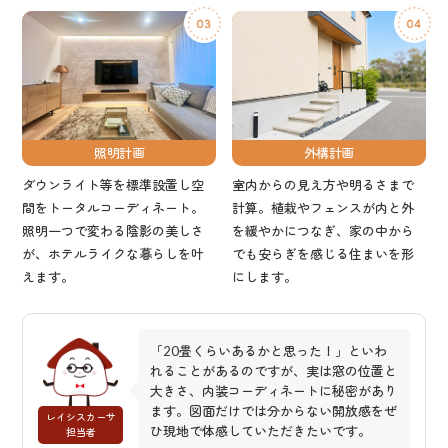
外構計画
照明計画
室内からの見え方や明るさまで
ダウンライト等を標準設置し空
計算。植栽やフェンスが内と外
間をトータルコーディネート。
を緩やかにつなぎ、家の中から
照明一つで変わる陰影の美しさ
でも安らぎを感じる住まいを形
が、ホテルライクな暮らしを叶
にします。
えます。
「20畳くらいあるかと思った！」といわ
れることがあるのですが、実は窓の位置と
大きさ、内装コーディネートに秘密があり
ます。図面だけでは分からない開放感をぜ
レイシスカーサ
ひ現地で体感していただきたいです。
担当者