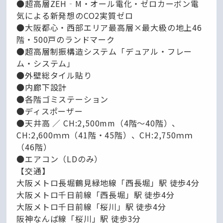
●超高層ZEH‐M・オール電化・ゼロカーボン電
気による新発想のCO2実質ゼロ
●大阪都心・西部エリア最高層×最大級の地上46
階・500戸のランドマーク
●超高層制振構造システム「デュアル・フレー
ム・システム」
●外壁総タイル貼り
●内廊下設計
●各階ゴミステーション
●ディスポーザー
●天井高 ／ CH:2,500mm（4階～40階）、
CH:2,600ｍｍ（41階・45階）、CH:2,750ｍｍ
（46階）
●エアコン（LDのみ）
【交通】
大阪メトロ長堀鶴見緑地線「西長堀」駅 徒歩4分
大阪メトロ千日前線「西長堀」駅 徒歩4分
大阪メトロ千日前線「桜川」駅 徒歩4分
阪神なんば線「桜川」駅 徒歩3分