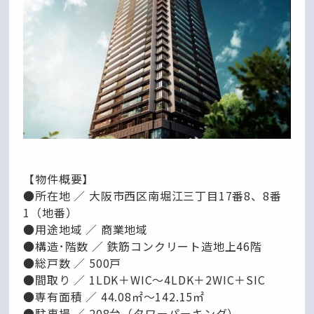
【物件概要】
●所在地 ／ 大阪市西区南堀江三丁目17番8、8番
1（地番）
●用途地域 ／ 商業地域
●構造･階数 ／ 鉄筋コンクリート造地上46階
●総戸数 ／ 500戸
●間取り ／ 1LDK＋WIC～4LDK＋2WIC＋SIC
●専有面積 ／ 44.08㎡～142.15㎡
●駐車場 ／ 208台（タワーパーキング）