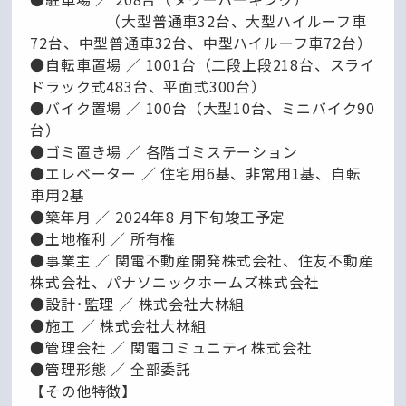
（大型普通車32台、大型ハイルーフ車
72台、中型普通車32台、中型ハイルーフ車72台）
●自転車置場 ／ 1001台（二段上段218台、スライ
ドラック式483台、平面式300台）
●バイク置場 ／ 100台（大型10台、ミニバイク90
台）
●ゴミ置き場 ／ 各階ゴミステーション
●エレベーター ／ 住宅用6基、非常用1基、自転
車用2基
●築年月 ／ 2024年8 月下旬竣工予定
●土地権利 ／ 所有権
●事業主 ／ 関電不動産開発株式会社、住友不動産
株式会社、パナソニックホームズ株式会社
●設計･監理 ／ 株式会社大林組
●施工 ／ 株式会社大林組
●管理会社 ／ 関電コミュニティ株式会社
●管理形態 ／ 全部委託
【その他特徴】